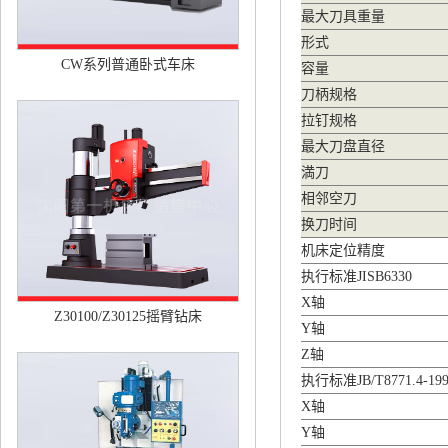
最大刀具重量
形式
CW系列普通卧式车床
容量
刀柄规格
拉钉规格
最大刀盘直径
満刀
相邻空刀
换刀时间
机床定位精度
执行标准JISB6330
X轴
Z30100/Z30125摇臂钻床
Y轴
Z轴
执行标准JB/T8771.4-199
X轴
Y轴