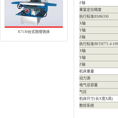
Z轴
重复定位精度
执行标准JISB6330
X轴
Y轴
X7130台式炮塔铣床
Z轴
执行标准JB/T8771.4-199
X轴
Y轴
Z轴
机床重量
动力源
电气总容量
气压
机床尺寸(长X宽X高)
数控系统