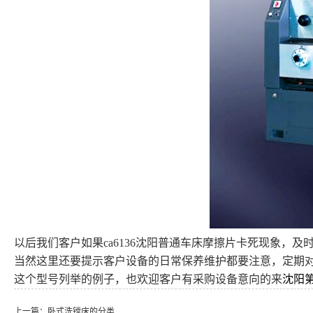
以后我们客户如果ca6136沈阳普通车床摩擦片卡死现象，及
当然这里还要提示客户设备的日常保养维护都要注意，定期
沈阳
这个型号列举的例子，也欢迎客户有采购设备意向的来
上一篇：
卧式洗镗床的分类